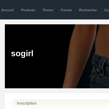
Accueil
Produits
Panier
Forum
Recherche
Co
sogirl
Inscription