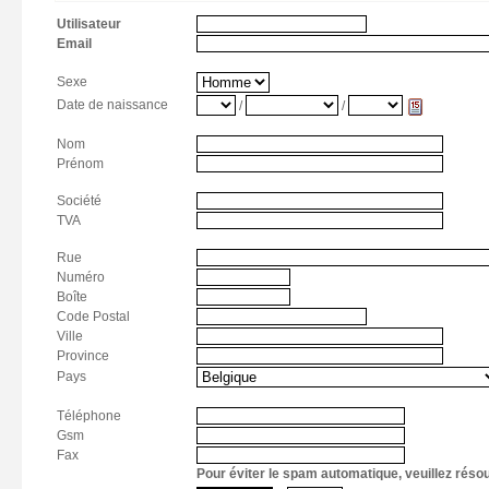
Utilisateur
Email
Sexe
Date de naissance
/
/
Nom
Prénom
Société
TVA
Rue
Numéro
Boîte
Code Postal
Ville
Province
Pays
Téléphone
Gsm
Fax
Pour éviter le spam automatique, veuillez réso