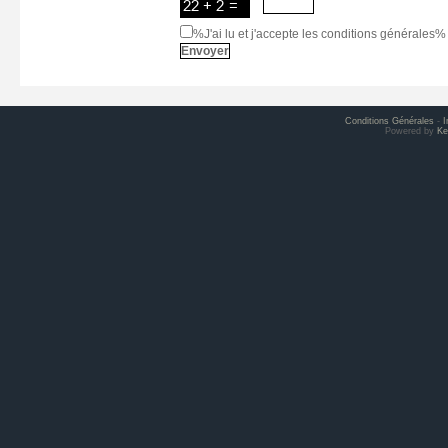
%J'ai lu et j'accepte les conditions générales%
Conditions Générales
-
I
Powered by
Ke