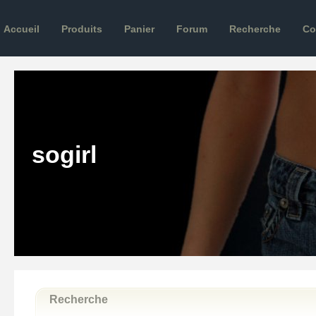
Accueil
Produits
Panier
Forum
Recherche
Co
sogirl
Recherche